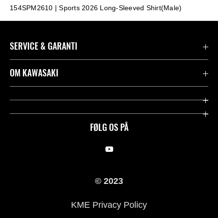
154SPM2610 | Sports 2026 Long-Sleeved Shirt(Male)
SERVICE & GARANTI
Kontakt
OM KAWASAKI
Juridisk
Mission & værdier
Rideologi
FØLG OS PÅ
Racing
Arv
© 2023
History
KME Privacy Policy