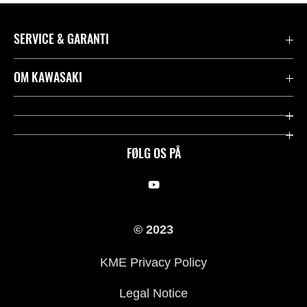
SERVICE & GARANTI
Kontakt
OM KAWASAKI
Juridisk
Mission & værdier
Rideologi
FØLG OS PÅ
Racing
Arv
© 2023
History
KME Privacy Policy
Legal Notice