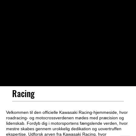
Racing
Velkommen til den officielle Kawasaki Racing-hjemmeside, hvor
roadracing- og motocrossverdenen mødes med præcision og
lidenskab. Fordyb dig i motorsportens fængslende verden, hvor
mestre skabes gennem urokkelig dedikation og uovertruffen
ekspertise. Udforsk arven fra Kawasaki Racing, hvor