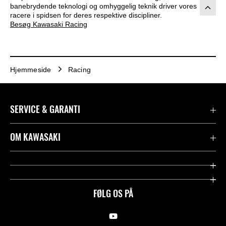
banebrydende teknologi og omhyggelig teknik driver vores
racere i spidsen for deres respektive discipliner.
Besøg Kawasaki Racing
Hjemmeside
Racing
SERVICE & GARANTI
Kontakt
OM KAWASAKI
Juridisk
Mission & værdier
Rideologi
FØLG OS PÅ
Racing