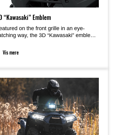
D “Kawasaki” Emblem
eatured on the front grille in an eye-
atching way, the 3D “Kawasaki” emblem
ies the BRUTE FORCE 750 to the
awasaki family and is sure to be a point
Vis mere
f pride for owners.