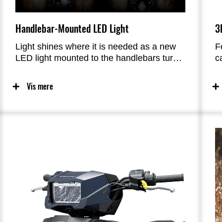
3
Handlebar-Mounted LED Light
F
Light shines where it is needed as a new
c
LED light mounted to the handlebars turns
t
in the direction the rider is trying to go,
K
adding an extra level of utility and
Vis mere
o
convenience.