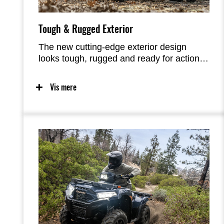
Tough & Rugged Exterior
The new cutting-edge exterior design
looks tough, rugged and ready for action
thanks to new front and rear fenders, and
new coloured body parts used throughout.
Vis mere