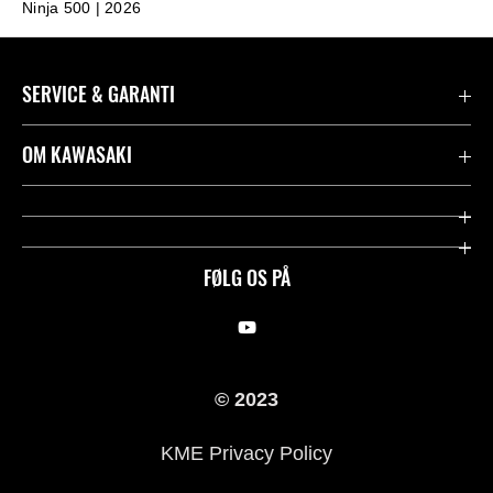
Ninja 500 | 2026
SERVICE & GARANTI
Kontakt
OM KAWASAKI
Juridisk
Mission & værdier
Rideologi
FØLG OS PÅ
Racing
Arv
© 2023
History
KME Privacy Policy