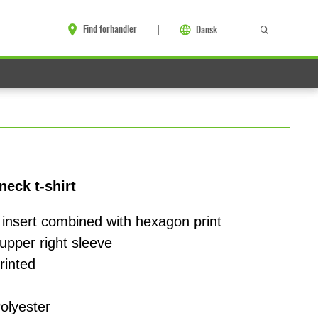
Find forhandler
Dansk
eck t-shirt
 insert combined with hexagon print
upper right sleeve
rinted
olyester