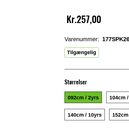
Kr.257,00
Varenummer:
177SPK26
Tilgængelig
Størrelser
092cm / 2yrs
104cm /
140cm / 10yrs
152cm