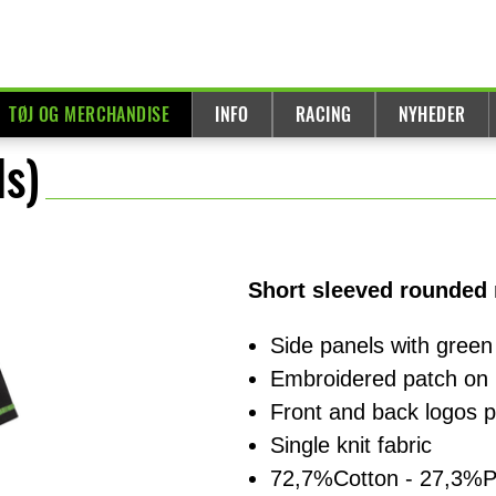
TØJ OG MERCHANDISE
INFO
RACING
NYHEDER
ds)
Short sleeved rounded n
Side panels with green
Embroidered patch on 
Front and back logos p
Single knit fabric
72,7%Cotton - 27,3%P