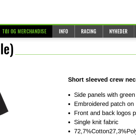
TØJ OG MERCHANDISE
INFO
RACING
NYHEDER
le)
Short sleeved crew neck
Side panels with green
Embroidered patch on 
Front and back logos p
Single knit fabric
72,7%Cotton27,3%Pol