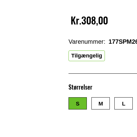
Kr.308,00
Varenummer:
177SPM2
Tilgængelig
Størrelser
S
M
L