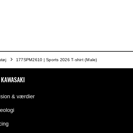
støj
177SPM2610 | Sports 2026 T-shirt (Male)
 KAWASAKI
sion & værdier
eologi
cing