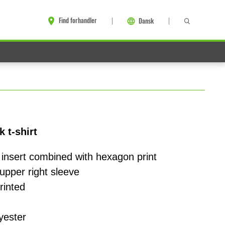
Find forhandler
Dansk
 t-shirt
 insert combined with hexagon print
upper right sleeve
rinted
yester