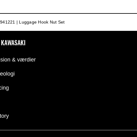
941221 | Luggage Hook Nut Set
 KAWASAKI
sion & værdier
eologi
cing
tory