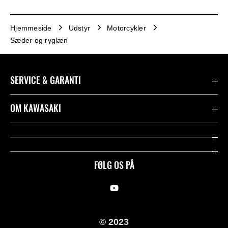
Hjemmeside
Udstyr
Motorcykler
Sæder og ryglæn
SERVICE & GARANTI
Kontakt
OM KAWASAKI
Juridisk
Mission & værdier
Rideologi
FØLG OS PÅ
Racing
Arv
© 2023