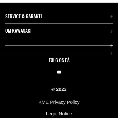
SERVICE & GARANTI
Kontakt
OM KAWASAKI
Juridisk
Mission & værdier
Rideologi
FØLG OS PÅ
Racing
Arv
© 2023
History
KME Privacy Policy
Legal Notice