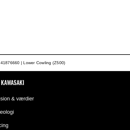
41876660 | Lower Cowling (Z500)
 KAWASAKI
sion & værdier
eologi
cing