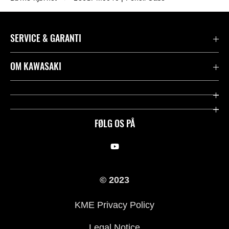
SERVICE & GARANTI
Kontakt
OM KAWASAKI
Juridisk
Mission & værdier
Rideologi
FØLG OS PÅ
Racing
Arv
© 2023
History
KME Privacy Policy
Legal Notice