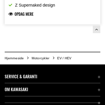
Z Supernaked design
OPDAG MERE
Hjemmeside
Motorcykler
EV / HEV
SERVICE & GARANTI
Kontakt
OM KAWASAKI
Juridisk
Mission & værdier